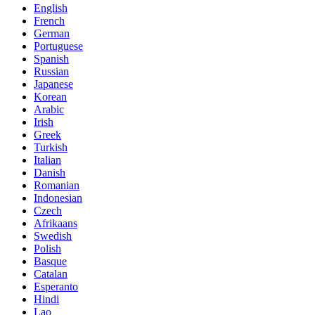
English
French
German
Portuguese
Spanish
Russian
Japanese
Korean
Arabic
Irish
Greek
Turkish
Italian
Danish
Romanian
Indonesian
Czech
Afrikaans
Swedish
Polish
Basque
Catalan
Esperanto
Hindi
Lao