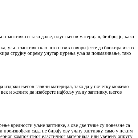
 заптивка и тако даље, плус његов материјал, безброј је, како
ка, уљна заптивка као што назив говори јесте да блокира излаз
окира струјну опрему унутар цурења уља за подмазивање, тако
а издржи његов главни материјал, тако да у почетку можемо
 век и желите да изаберете најбољу уљну заптивку, његов
рење вредности уљне заптивке, а ове две тачке су повезане са
и произвођачи сада не бирају ову уљну заптивку, само у неким
мерног композитног еластичног материјала или увезену опругу