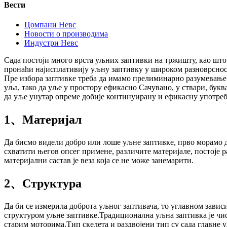
Вести
Цомпани Невс
Новости о производима
Индустри Невс
Сада постоји много врста уљних заптивки на тржишту, као што 
пронаћи најисплативију уљну заптивку у широком разноврснос
Пре избора заптивке треба да имамо прелиминарно разумевање у
уља, тако да уље у простору ефикасно Сачувано, у ствари, бук
да уље унутар опреме добије континуирану и ефикасну употреб
1、Материјал
Да бисмо видели добро или лоше уљне заптивке, прво морамо д
схватити његов опсег примене, различите материјале, постоје 
материјални састав је веза која се не може занемарити.
2、Структура
Да би се измерила доброта уљног заптивача, то углавном зависи
структуром уљне заптивке.Традиционална уљна заптивка је чист
старим моторима.Тип скелета и раздвојени тип су сада главне 