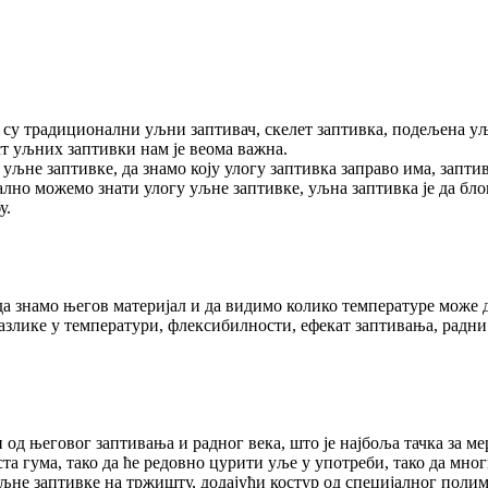
су традиционални уљни заптивач, скелет заптивка, подељена уљна
т уљних заптивки нам је веома важна.
љне заптивке, да знамо коју улогу заптивка заправо има, заптив
вално можемо знати улогу уљне заптивке, уљна заптивка је да бл
у.
а знамо његов материјал и да видимо колико температуре може д
разлике у температури, флексибилности, ефекат заптивања, радни
 од његовог заптивања и радног века, што је најбоља тачка за ме
а гума, тако да ће редовно цурити уље у употреби, тако да мног
уљне заптивке на тржишту, додајући костур од специјалног поли