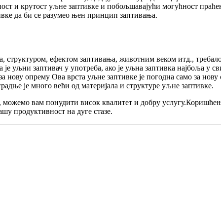
ност и крутост уљне заптивке и побољшавајући могућност праћењ
ивке да би се разумео њен принцип заптивања.
а, структуром, ефектом заптивања, животним веком итд., требал
а је уљни заптивач у употреба, ако је уљна заптивка најбоља у с
о за нову опрему Ова врста уљне заптивке је погодна само за нову
градње је много већи од материјала и структуре уљне заптивке.
е, можемо вам понудити висок квалитет и добру услугу.Коришће
ашу продуктивност на дуге стазе.