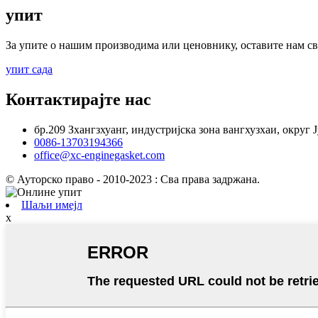
упит
За упите о нашим производима или ценовнику, оставите нам сво
упит сада
Контактирајте нас
бр.209 Зхангзхуанг, индустријска зона вангхузхаи, округ 
0086-13703194366
office@xc-enginegasket.com
© Ауторско право - 2010-2023 : Сва права задржана.
Шаљи имејл
x