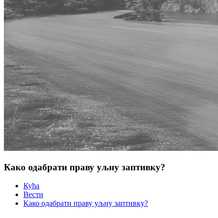
Како одабрати праву уљну заптивку?
Кућа
Вести
Како одабрати праву уљну заптивку?