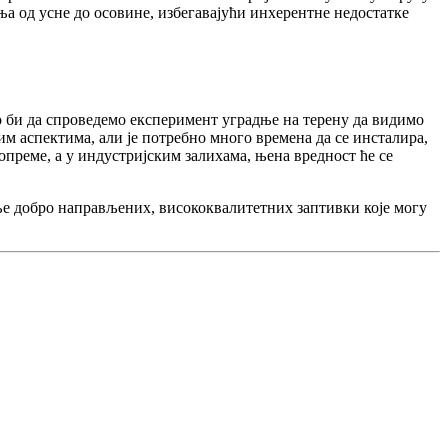
а од усне до осовине, избегавајући инхерентне недостатке
о би да спроведемо експеримент уградње на терену да видимо
вим аспектима, али је потребно много времена да се инсталира,
 опреме, а у индустријским залихама, њена вредност ће се
ње добро направљених, висококвалитетних заптивки које могу