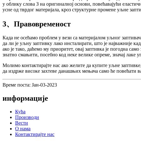
у облику слова З на оригиналној основи, повећавајући еластич
усне од тврдог материјала, кроз структурне промене уљне запт
3、Правовременост
Када не осећамо проблем у вези са материјалом уљног заптивач
да ли је уљну заптивку лако инсталирати, што је најважније кад
ако је тако, даћемо му приоритет, овај заптивка је погодна сам
знатно смањити, посебно код неке велике опреме, значај лаке у
Молимо контактирајте нас ако желите да купите уљне заптивк
да издрже високе захтеве данашњих мењача само ће повећати в
Време поста: Јан-03-2023
информације
Кућа
Производи
Вести
О нама
Контактирајте нас