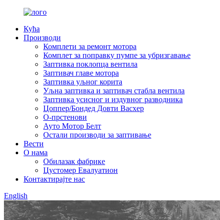
Кућа
Производи
Комплети за ремонт мотора
Комплет за поправку пумпе за убризгавање
Заптивка поклопца вентила
Заптивач главе мотора
Заптивка уљног корита
Уљна заптивка и заптивач стабла вентила
Заптивка усисног и издувног разводника
Цоппер/Бондед Довти Васхер
О-прстенови
Ауто Мотор Белт
Остали производи за заптивање
Вести
О нама
Обилазак фабрике
Цустомер Евалуатион
Контактирајте нас
English