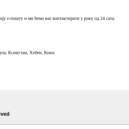
ју е-пошту и ми ћемо вас контактирати у року од 24 сата.
Јулу, Ксингтаи, Хебеи, Кина