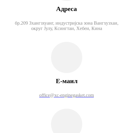
Адреса
бр.209 Зхангзхуанг, индустријска зона Вангхузхаи,
округ Јулу, Ксингтаи, Хебеи, Кина
Е-маил
office@xc-enginegasket.com