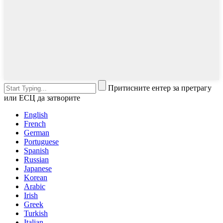
Притисните ентер за претрагу
или ЕСЦ да затворите
English
French
German
Portuguese
Spanish
Russian
Japanese
Korean
Arabic
Irish
Greek
Turkish
Italian