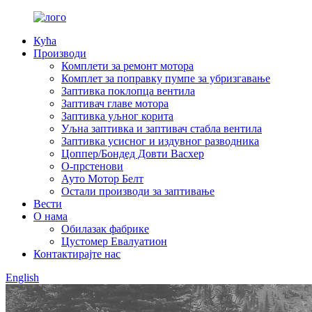
Кућа
Производи
Комплети за ремонт мотора
Комплет за поправку пумпе за убризгавање
Заптивка поклопца вентила
Заптивач главе мотора
Заптивка уљног корита
Уљна заптивка и заптивач стабла вентила
Заптивка усисног и издувног разводника
Цоппер/Бондед Довти Васхер
О-прстенови
Ауто Мотор Белт
Остали производи за заптивање
Вести
О нама
Обилазак фабрике
Цустомер Евалуатион
Контактирајте нас
English