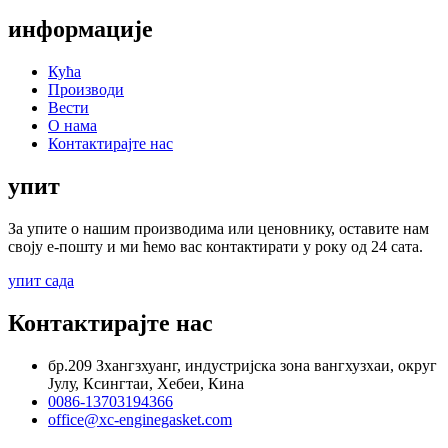
информације
Кућа
Производи
Вести
О нама
Контактирајте нас
упит
За упите о нашим производима или ценовнику, оставите нам
своју е-пошту и ми ћемо вас контактирати у року од 24 сата.
упит сада
Контактирајте нас
бр.209 Зхангзхуанг, индустријска зона вангхузхаи, округ
Јулу, Ксингтаи, Хебеи, Кина
0086-13703194366
office@xc-enginegasket.com