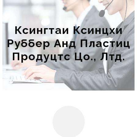
Ксингтаи Ксинцхи
Руббер Анд Пластиц
Продуцтс Цо., Лтд.